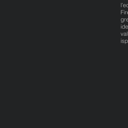
l’e
Fi
gr
id
val
isp