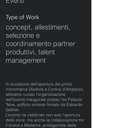
Eventi
Type of Work
concept, allestimenti,
selezione e
coordinamento partner
produttivi, talent
management
In occasione dell’apertura del primo
monomarca Diadora a Cortina d’Ampezzo,
abbiamo curato l’organizzazione
dell’evento inaugurale presso l’ex Palazzo
Telve, edificio simbolo firmato da Edoardo
Gellner.
L’evento ha celebrato non solo l’apertura
dello store, ma anche la collaborazione tra
il brand e Madame, protagonista della