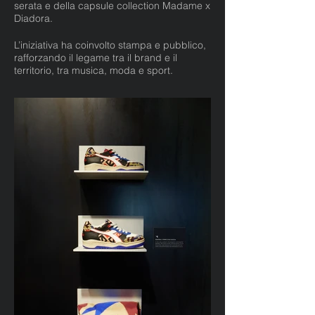
serata e della capsule collection Madame x
Diadora.
L’iniziativa ha coinvolto stampa e pubblico,
rafforzando il legame tra il brand e il
territorio, tra musica, moda e sport.